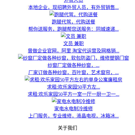
外贸人员
本地企业，现招聘外贸人员，有外贸销售...
跑腿代驾，代购送餐
帮你送服务，跑腿帮您送服务：同城速递...
文员 兼职
曾做企业官网，阿里 淘宝代运营及网格销...
纱窗厂定做各种纱窗，...
厂家订做各种纱窗，百叶窗，艺术窗帘，...
求租:欢乐家园50平方左...
求租:欢乐家园50平方一室一厅一厨一卫一...
家电水电制冷维修
上门服务，专业维修，液晶电视，冰箱冰...
关于我们